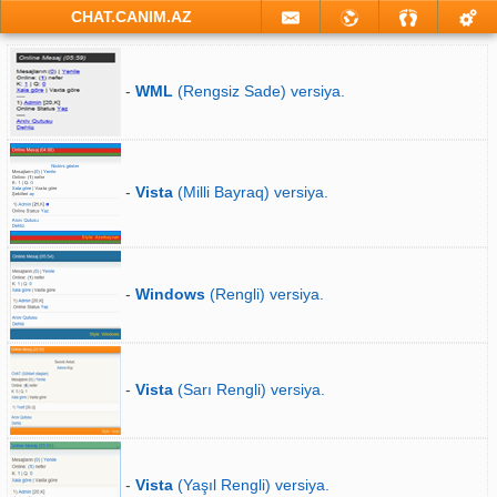
CHAT.CANIM.AZ
-
WML
(Rengsiz Sade) versiya.
-
Vista
(Milli Bayraq) versiya.
-
Windows
(Rengli) versiya.
-
Vista
(Sarı Rengli) versiya.
-
Vista
(Yaşıl Rengli) versiya.