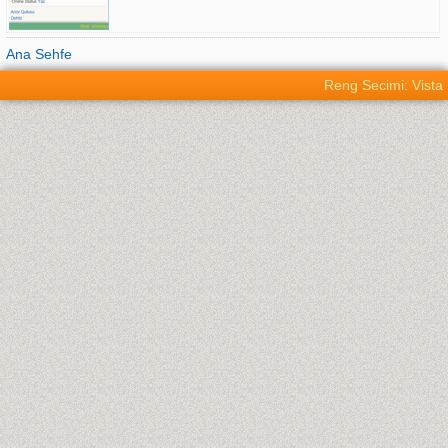
Ana Sehfe
Reng Secimi: Vista