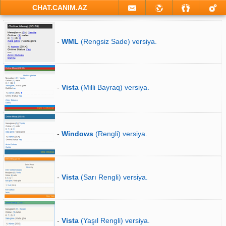
CHAT.CANIM.AZ
-
WML
(Rengsiz Sade) versiya.
-
Vista
(Milli Bayraq) versiya.
-
Windows
(Rengli) versiya.
-
Vista
(Sarı Rengli) versiya.
-
Vista
(Yaşıl Rengli) versiya.