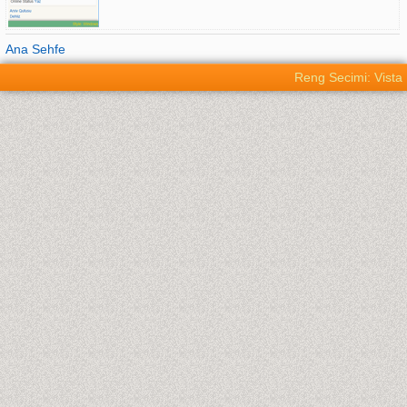
Ana Sehfe
Reng Secimi: Vista