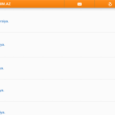
NIM.AZ
rsiya.
iya.
ya.
ya.
iya.