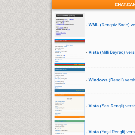
CHAT.CA
-
WML
(Rengsiz Sade) ve
-
Vista
(Milli Bayraq) vers
-
Windows
(Rengli) versi
-
Vista
(Sarı Rengli) versi
-
Vista
(Yaşıl Rengli) vers