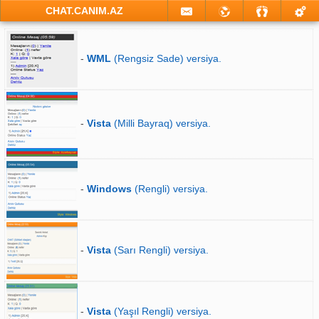
CHAT.CANIM.AZ
-
WML
(Rengsiz Sade) versiya.
-
Vista
(Milli Bayraq) versiya.
-
Windows
(Rengli) versiya.
-
Vista
(Sarı Rengli) versiya.
-
Vista
(Yaşıl Rengli) versiya.