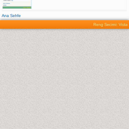
Ana Sehfe
Reng Secimi: Vista