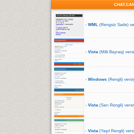
CHAT.CA
-
WML
(Rengsiz Sade) ve
-
Vista
(Milli Bayraq) vers
-
Windows
(Rengli) versi
-
Vista
(Sarı Rengli) versi
-
Vista
(Yaşıl Rengli) vers