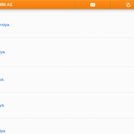
NIM.AZ
rsiya.
iya.
ya.
ya.
iya.