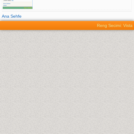
Ana Sehfe
Reng Secimi: Vista