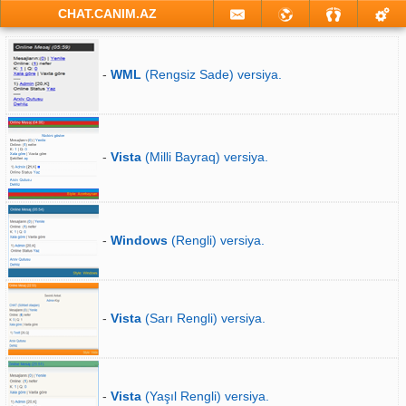
CHAT.CANIM.AZ
-
WML
(Rengsiz Sade) versiya.
-
Vista
(Milli Bayraq) versiya.
-
Windows
(Rengli) versiya.
-
Vista
(Sarı Rengli) versiya.
-
Vista
(Yaşıl Rengli) versiya.