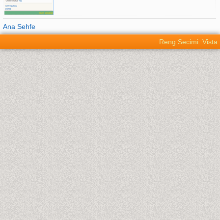
Ana Sehfe
Reng Secimi: Vista