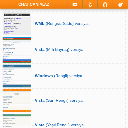
CHAT.CANIM.AZ
-
WML
(Rengsiz Sade) versiya.
-
Vista
(Milli Bayraq) versiya.
-
Windows
(Rengli) versiya.
-
Vista
(Sarı Rengli) versiya.
-
Vista
(Yaşıl Rengli) versiya.