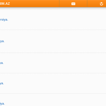
NIM.AZ
rsiya.
iya.
ya.
ya.
iya.