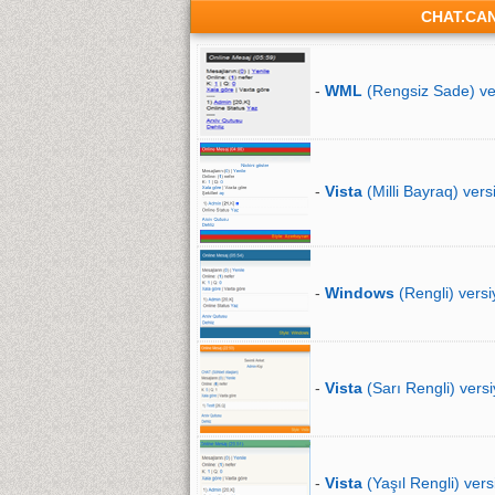
CHAT.CA
-
WML
(Rengsiz Sade) ve
-
Vista
(Milli Bayraq) vers
-
Windows
(Rengli) versi
-
Vista
(Sarı Rengli) versi
-
Vista
(Yaşıl Rengli) vers