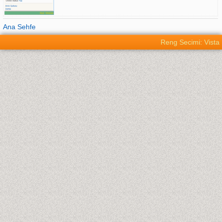
Ana Sehfe
Reng Secimi: Vista