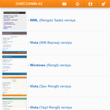
CHAT.CANIM.AZ
-
WML
(Rengsiz Sade) versiya.
-
Vista
(Milli Bayraq) versiya.
-
Windows
(Rengli) versiya.
-
Vista
(Sarı Rengli) versiya.
-
Vista
(Yaşıl Rengli) versiya.