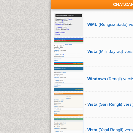
CHAT.CA
-
WML
(Rengsiz Sade) ve
-
Vista
(Milli Bayraq) vers
-
Windows
(Rengli) versi
-
Vista
(Sarı Rengli) versi
-
Vista
(Yaşıl Rengli) vers