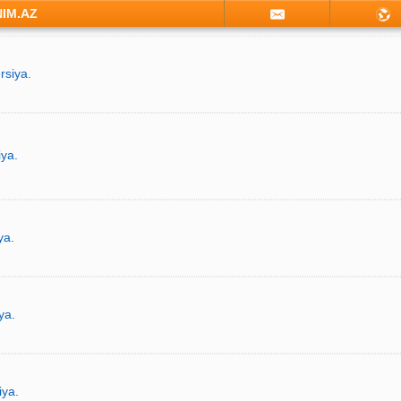
NIM.AZ
rsiya.
iya.
ya.
ya.
iya.