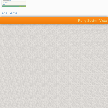
Ana Sehfe
Reng Secimi: Vista