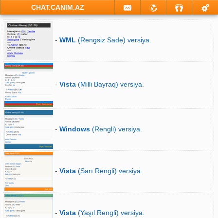
CHAT.CANIM.AZ
-
WML
(Rengsiz Sade) versiya.
-
Vista
(Milli Bayraq) versiya.
-
Windows
(Rengli) versiya.
-
Vista
(Sarı Rengli) versiya.
-
Vista
(Yaşıl Rengli) versiya.