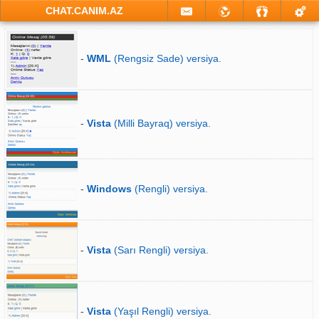
CHAT.CANIM.AZ
-
WML
(Rengsiz Sade) versiya.
-
Vista
(Milli Bayraq) versiya.
-
Windows
(Rengli) versiya.
-
Vista
(Sarı Rengli) versiya.
-
Vista
(Yaşıl Rengli) versiya.