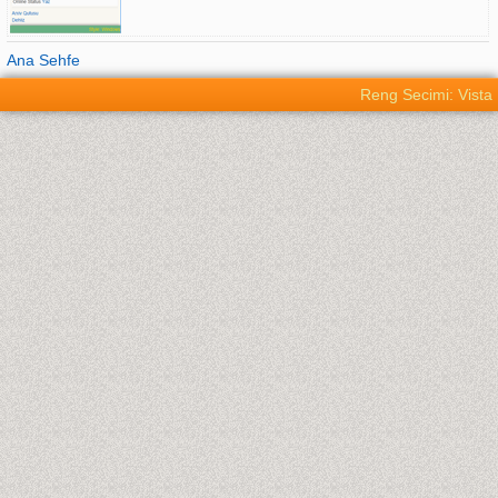
Ana Sehfe
Reng Secimi: Vista