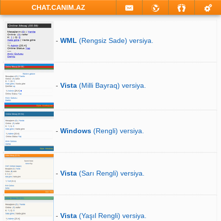
CHAT.CANIM.AZ
-
WML
(Rengsiz Sade) versiya.
-
Vista
(Milli Bayraq) versiya.
-
Windows
(Rengli) versiya.
-
Vista
(Sarı Rengli) versiya.
-
Vista
(Yaşıl Rengli) versiya.