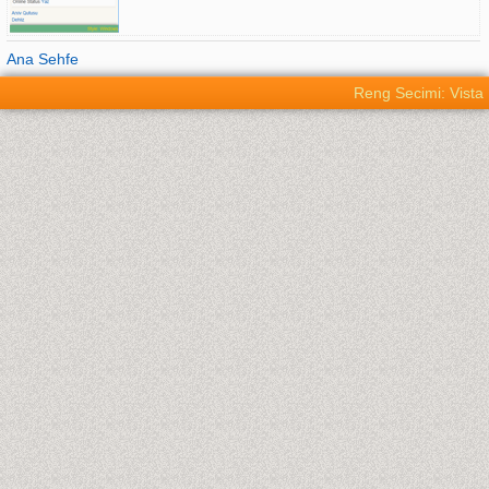
Ana Sehfe
Reng Secimi: Vista