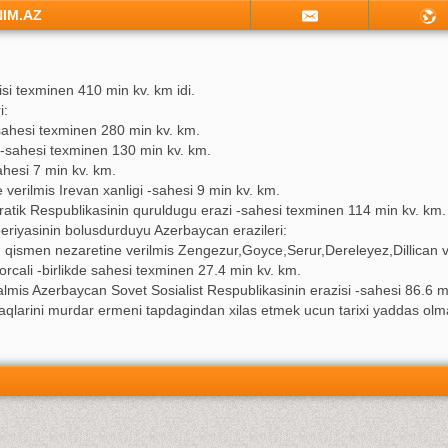
NIM.AZ
si texminen 410 min kv. km idi.
i:
-sahesi texminen 280 min kv. km.
 -sahesi texminen 130 min kv. km.
ahesi 7 min kv. km.
e verilmis Irevan xanligi -sahesi 9 min kv. km.
tik Respublikasinin quruldugu erazi -sahesi texminen 114 min kv. km.
periyasinin bolusdurduyu Azerbaycan erazileri:
n qismen nezaretine verilmis Zengezur,Goyce,Serur,Dereleyez,Dillican v
rcali -birlikde sahesi texminen 27.4 min kv. km.
almis Azerbaycan Sovet Sosialist Respublikasinin erazisi -sahesi 86.6 m
aqlarini murdar ermeni tapdagindan xilas etmek ucun tarixi yaddas olmal