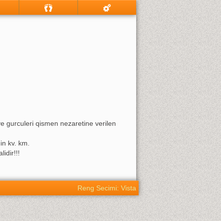
e gurculeri qismen nezaretine verilen
in kv. km.
idir!!!
Reng Secimi: Vista