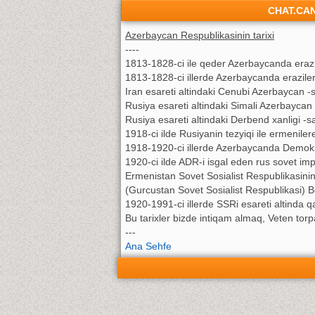
CHAT.CA
Azerbaycan Respublikasinin tarixi
----
1813-1828-ci ile qeder Azerbaycanda erazi
1813-1828-ci illerde Azerbaycanda eraziler
Iran esareti altindaki Cenubi Azerbaycan 
Rusiya esareti altindaki Simali Azerbaycan
Rusiya esareti altindaki Derbend xanligi -s
1918-ci ilde Rusiyanin tezyiqi ile ermeniler
1918-1920-ci illerde Azerbaycanda Demokra
1920-ci ilde ADR-i isgal eden rus sovet im
Ermenistan Sovet Sosialist Respublikasini
(Gurcustan Sovet Sosialist Respublikasi) Bo
1920-1991-ci illerde SSRi esareti altinda q
Bu tarixler bizde intiqam almaq, Veten torp
---
Ana Sehfe