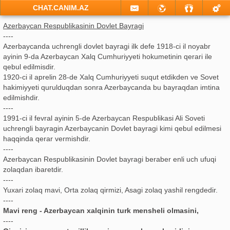
CHAT.CANIM.AZ
Azerbaycan Respublikasinin Dovlet Bayragi
----
Azerbaycanda uchrengli dovlet bayragi ilk defe 1918-ci il noyabr
ayinin 9-da Azerbaycan Xalq Cumhuriyyeti hokumetinin qerari ile
qebul edilmisdir.
1920-ci il aprelin 28-de Xalq Cumhuriyyeti suqut etdikden ve Sovet
hakimiyyeti qurulduqdan sonra Azerbaycanda bu bayraqdan imtina
edilmishdir.
----
1991-ci il fevral ayinin 5-de Azerbaycan Respublikasi Ali Soveti
uchrengli bayragin Azerbaycanin Dovlet bayragi kimi qebul edilmesi
haqqinda qerar vermishdir.
----
Azerbaycan Respublikasinin Dovlet bayragi beraber enli uch ufuqi
zolaqdan ibaretdir.
----
Yuxari zolaq mavi, Orta zolaq qirmizi, Asagi zolaq yashil rengdedir.
----
Mavi reng - Azerbaycan xalqinin turk mensheli olmasini,
----