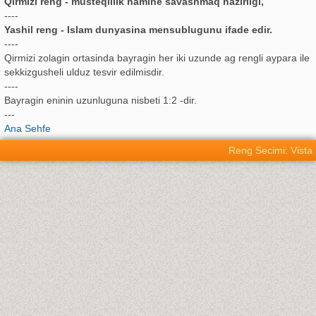
Qirmizi reng - musteqillik namine savashmaq hazirligi,
----
Yashil reng - Islam dunyasina mensublugunu ifade edir.
----
Qirmizi zolagin ortasinda bayragin her iki uzunde ag rengli aypara ile
sekkizgusheli ulduz tesvir edilmisdir.
----
Bayragin eninin uzunluguna nisbeti 1:2 -dir.
---
Ana Sehfe
Reng Secimi: Vista