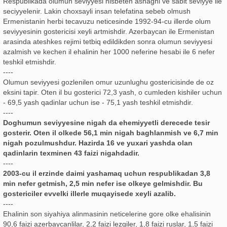
Respublikada olumun seviyyesi nisbeten ashaghi ve sabit seviyye ile
seciyyelenir. Lakin choxsayli insan telefatina sebeb olmush
Ermenistanin herbi tecavuzu neticesinde 1992-94-cu illerde olum
seviyyesinin gostericisi xeyli artmishdir. Azerbaycan ile Ermenistan
arasinda ateshkes rejimi tetbiq edildikden sonra olumun seviyyesi
azalmish ve kechen il ehalinin her 1000 neferine hesabi ile 6 nefer
teshkil etmishdir.
----
Olumun seviyyesi gozlenilen omur uzunlughu gostericisinde de oz
eksini tapir. Oten il bu gosterici 72,3 yash, o cumleden kishiler uchun
- 69,5 yash qadinlar uchun ise - 75,1 yash teshkil etmishdir.
----
Doghumun seviyyesine nigah da ehemiyyetli derecede tesir
gosterir. Oten il olkede 56,1 min nigah baghlanmish ve 6,7 min
nigah pozulmushdur. Hazirda 16 ve yuxari yashda olan
qadinlarin texminen 43 faizi nigahdadir.
----
2003-cu il erzinde daimi yashamaq uchun respublikadan 3,8
min nefer getmish, 2,5 min nefer ise olkeye gelmishdir. Bu
gostericiler evvelki illerle muqayisede xeyli azalib.
----
Ehalinin son siyahiya alinmasinin neticelerine gore olke ehalisinin
90,6 faizi azerbaycanlilar, 2,2 faizi lezgiler, 1,8 faizi ruslar, 1,5 faizi