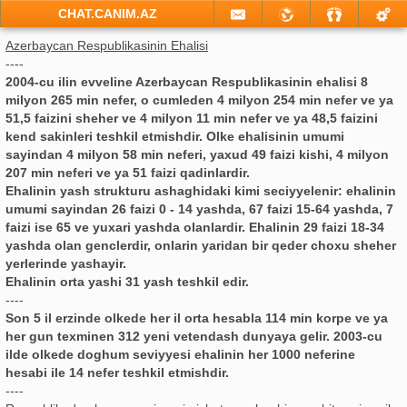
CHAT.CANIM.AZ
Azerbaycan Respublikasinin Ehalisi
----
2004-cu ilin evveline Azerbaycan Respublikasinin ehalisi 8
milyon 265 min nefer, o cumleden 4 milyon 254 min nefer ve ya
51,5 faizini sheher ve 4 milyon 11 min nefer ve ya 48,5 faizini
kend sakinleri teshkil etmishdir. Olke ehalisinin umumi
sayindan 4 milyon 58 min neferi, yaxud 49 faizi kishi, 4 milyon
207 min neferi ve ya 51 faizi qadinlardir.
Ehalinin yash strukturu ashaghidaki kimi seciyyelenir: ehalinin
umumi sayindan 26 faizi 0 - 14 yashda, 67 faizi 15-64 yashda, 7
faizi ise 65 ve yuxari yashda olanlardir. Ehalinin 29 faizi 18-34
yashda olan genclerdir, onlarin yaridan bir qeder choxu sheher
yerlerinde yashayir.
Ehalinin orta yashi 31 yash teshkil edir.
----
Son 5 il erzinde olkede her il orta hesabla 114 min korpe ve ya
her gun texminen 312 yeni vetendash dunyaya gelir. 2003-cu
ilde olkede doghum seviyyesi ehalinin her 1000 neferine
hesabi ile 14 nefer teshkil etmishdir.
----