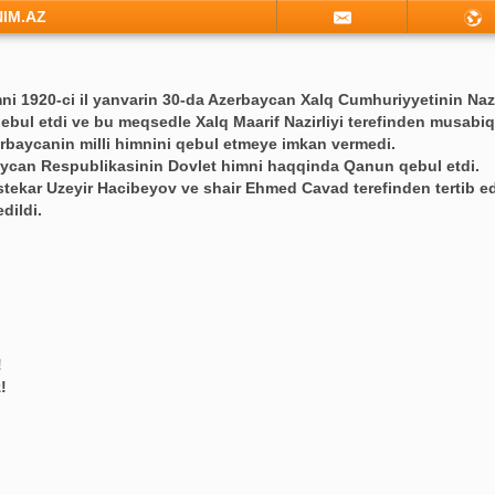
NIM.AZ
i 1920-ci il yanvarin 30-da Azerbaycan Xalq Cumhuriyyetinin Nazi
bul etdi ve bu meqsedle Xalq Maarif Nazirliyi terefinden musabiqe 
rbaycanin milli himnini qebul etmeye imkan vermedi.
baycan Respublikasinin Dovlet himni haqqinda Qanun qebul etdi.
tekar Uzeyir Hacibeyov ve shair Ehmed Cavad terefinden tertib e
dildi.
!
!