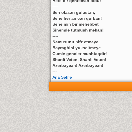
Here bir qehreman oldu!
----
Sen olasan gulustan,
Sene her an can qurban!
Sene min bir mehebbet
Sinemde tutmush mekan!
----
Namusunu hifz etmeye,
Bayraghini yukseltmeye
Cumle gencler mushtaqdir!
Shanli Veten, Shanli Veten!
Azerbaycan! Azerbaycan!
---
Ana Sehfe