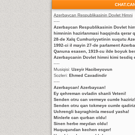
CHAT.CA
Azerbaycan Respublikasinin Dovlet Himni
----
Azerbaycan Respublikasinin Dovlet himn
himninin hazirlanmasi haqqinda qerar qe
28-de Xalq Cumhuriyyetinin suqutu Aze
1992-ci il mayin 27-de parlament Azer
Qanuna esasen, 1919-cu ilde boyuk bes
Azerbaycanin Dovlet himni kimi tesdiq e
----
Musiqisi:
Uzeyir Hacibeyovun
Sozleri:
Ehmed Cavadindir
----
Azerbaycan! Azerbaycan!
Ey qehreman ovladin shanli Veteni!
Senden otru can vermeye cumle haziriz
Senden otru qan tokmeye cumle qadiriz
Uchrengli bayraghinla mesud yasha!
Minlerle can qurban oldu!
Sinen herbe meydan oldu!
Huququndan kechen esger!