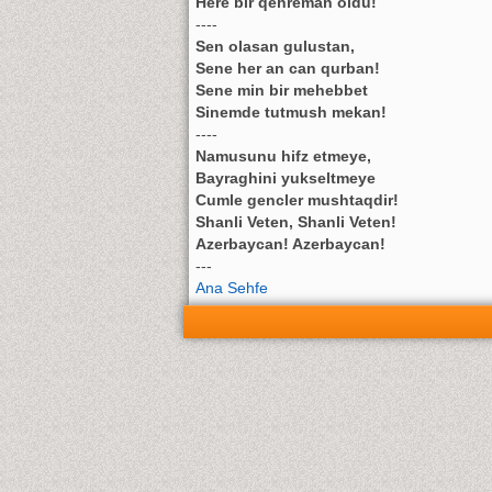
Here bir qehreman oldu!
----
Sen olasan gulustan,
Sene her an can qurban!
Sene min bir mehebbet
Sinemde tutmush mekan!
----
Namusunu hifz etmeye,
Bayraghini yukseltmeye
Cumle gencler mushtaqdir!
Shanli Veten, Shanli Veten!
Azerbaycan! Azerbaycan!
---
Ana Sehfe