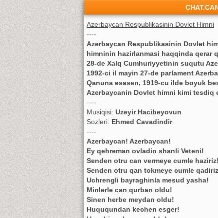
CHAT.CA
Azerbaycan Respublikasinin Dovlet Himni
----
Azerbaycan Respublikasinin Dovlet himn
himninin hazirlanmasi haqqinda qerar qe
28-de Xalq Cumhuriyyetinin suqutu Aze
1992-ci il mayin 27-de parlament Azer
Qanuna esasen, 1919-cu ilde boyuk bes
Azerbaycanin Dovlet himni kimi tesdiq e
----
Musiqisi:
Uzeyir Hacibeyovun
Sozleri:
Ehmed Cavadindir
----
Azerbaycan! Azerbaycan!
Ey qehreman ovladin shanli Veteni!
Senden otru can vermeye cumle haziriz
Senden otru qan tokmeye cumle qadiriz
Uchrengli bayraghinla mesud yasha!
Minlerle can qurban oldu!
Sinen herbe meydan oldu!
Huququndan kechen esger!