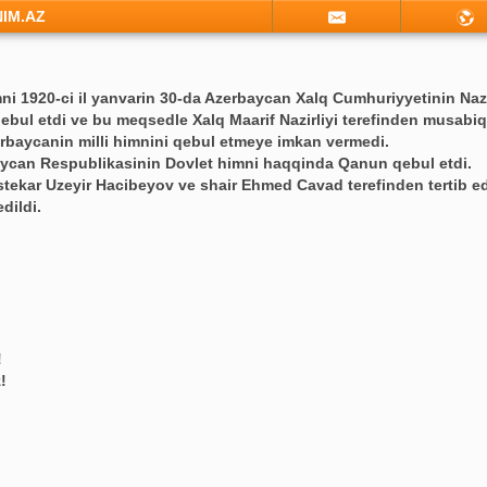
NIM.AZ
i 1920-ci il yanvarin 30-da Azerbaycan Xalq Cumhuriyyetinin Nazi
bul etdi ve bu meqsedle Xalq Maarif Nazirliyi terefinden musabiqe 
rbaycanin milli himnini qebul etmeye imkan vermedi.
baycan Respublikasinin Dovlet himni haqqinda Qanun qebul etdi.
tekar Uzeyir Hacibeyov ve shair Ehmed Cavad terefinden tertib e
dildi.
!
!