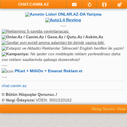
CHAT.CANIM.AZ
Aznetin Lideri ONLAR.AZ-DA Yarişma
Auto1.4 Reyting
----
Reklaminiz 5-saytda yayimlanacaq.
Onlar.Az / Canim.Az / Gece.Az / Qutu.Az / Askim.Az
Saytlar ayri-ayridi amma adamlari bir-biriyle yazişa bilir.
Exlaqsiz ve Aldadici Reklamlar Silinecek! English herifleri ile yazin!
Kampaniya:
Ne qeder cox mebleqde reklam yerlewdirsez daha
cox reklam saatlarinda qabaqa duweceksiz!
----
PKart + MilliOn + Emanat Reklam et
----
chat.canim.az
© Bütün Hüquqlar Qorunur..!
© Vergi Ödəyicisi
VÖEN: 3501520162
Reng Secimi: Vista