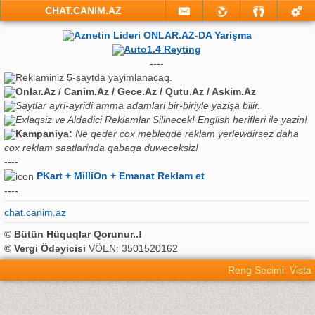
CHAT.CANIM.AZ
Aznetin Lideri ONLAR.AZ-DA Yarişma
Auto1.4 Reyting
----
Reklaminiz 5-saytda yayimlanacaq.
Onlar.Az / Canim.Az / Gece.Az / Qutu.Az / Askim.Az
Saytlar ayri-ayridi amma adamlari bir-biriyle yazişa bilir.
Exlaqsiz ve Aldadici Reklamlar Silinecek! English herifleri ile yazin!
Kampaniya:
Ne qeder cox mebleqde reklam yerlewdirsez daha
cox reklam saatlarinda qabaqa duweceksiz!
----
PKart + MilliOn + Emanat Reklam et
----
chat.canim.az
© Bütün Hüquqlar Qorunur..!
© Vergi Ödəyicisi
VÖEN: 3501520162
Reng Secimi: Vista