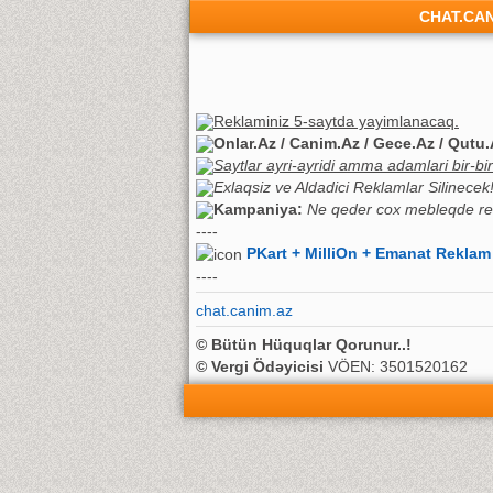
CHAT.CA
Reklaminiz 5-saytda yayimlanacaq.
Onlar.Az / Canim.Az / Gece.Az / Qutu.
Saytlar ayri-ayridi amma adamlari bir-biriy
Exlaqsiz ve Aldadici Reklamlar Silinecek! 
Kampaniya:
Ne qeder cox mebleqde re
----
PKart + MilliOn + Emanat Reklam
----
chat.canim.az
© Bütün Hüquqlar Qorunur..!
© Vergi Ödəyicisi
VÖEN: 3501520162