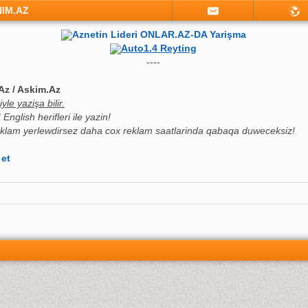
NIM.AZ
Aznetin Lideri ONLAR.AZ-DA Yarişma
Auto1.4 Reyting
----
Az / Askim.Az
le yazişa bilir.
English herifleri ile yazin!
klam yerlewdirsez daha cox reklam saatlarinda qabaqa duweceksiz!
 et