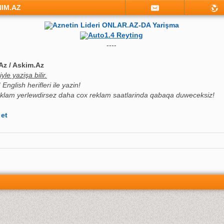
NIM.AZ
Aznetin Lideri ONLAR.AZ-DA Yarişma
Auto1.4 Reyting
----
Az / Askim.Az
le yazişa bilir.
English herifleri ile yazin!
klam yerlewdirsez daha cox reklam saatlarinda qabaqa duweceksiz!
 et