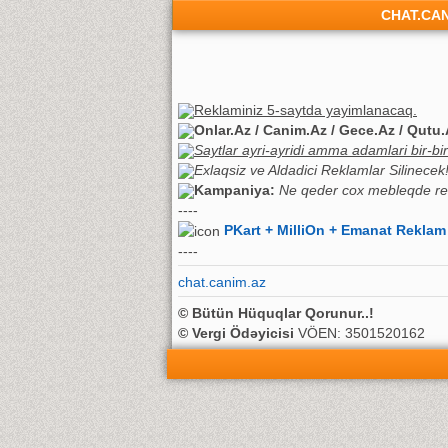
CHAT.CA
Reklaminiz 5-saytda yayimlanacaq.
Onlar.Az / Canim.Az / Gece.Az / Qutu.
Saytlar ayri-ayridi amma adamlari bir-biriy
Exlaqsiz ve Aldadici Reklamlar Silinecek! 
Kampaniya:
Ne qeder cox mebleqde re
----
PKart + MilliOn + Emanat Reklam
----
chat.canim.az
© Bütün Hüquqlar Qorunur..!
© Vergi Ödəyicisi
VÖEN: 3501520162