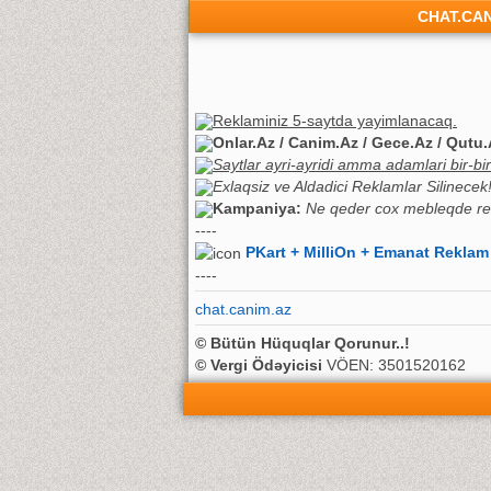
CHAT.CA
Reklaminiz 5-saytda yayimlanacaq.
Onlar.Az / Canim.Az / Gece.Az / Qutu.
Saytlar ayri-ayridi amma adamlari bir-biriy
Exlaqsiz ve Aldadici Reklamlar Silinecek! 
Kampaniya:
Ne qeder cox mebleqde re
----
PKart + MilliOn + Emanat Reklam
----
chat.canim.az
© Bütün Hüquqlar Qorunur..!
© Vergi Ödəyicisi
VÖEN: 3501520162