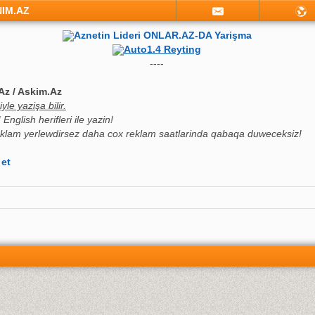
NIM.AZ
Aznetin Lideri ONLAR.AZ-DA Yarişma
Auto1.4 Reyting
----
Az / Askim.Az
le yazişa bilir.
English herifleri ile yazin!
klam yerlewdirsez daha cox reklam saatlarinda qabaqa duweceksiz!
 et