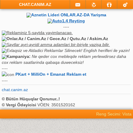
CHAT.CANIM.AZ
Aznetin Lideri ONLAR.AZ-DA Yarişma
Auto1.4 Reyting
----
Reklaminiz 5-saytda yayimlanacaq.
Onlar.Az / Canim.Az / Gece.Az / Qutu.Az / Askim.Az
Saytlar ayri-ayridi amma adamlari bir-biriyle yazişa bilir.
Exlaqsiz ve Aldadici Reklamlar Silinecek! English herifleri ile yazin!
Kampaniya:
Ne qeder cox mebleqde reklam yerlewdirsez daha
cox reklam saatlarinda qabaqa duweceksiz!
----
PKart + MilliOn + Emanat Reklam et
----
chat.canim.az
© Bütün Hüquqlar Qorunur..!
© Vergi Ödəyicisi
VÖEN: 3501520162
Reng Secimi: Vista