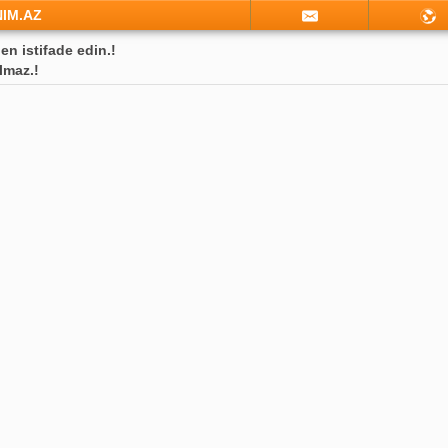
NIM.AZ
en istifade edin.!
lmaz.!