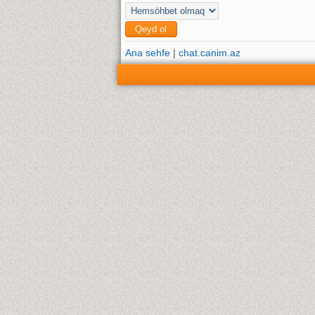
Ana sehfe
|
chat.canim.az