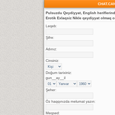
CHAT.CA
Pulsuzdu Qeydiyyat, English heriflerind
Erotik Exlaqsiz Nikle qeydiyyat olmaq o
Leqeb:
Şifre:
Adınız:
Cinsiniz:
Doğum tarixiniz:
gun__ay__il
Şeher:
Öz haqqınızda melumat yazın:
Meqsed: