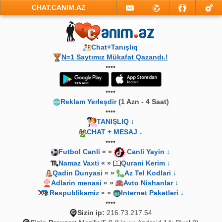
CHAT.CANIM.AZ
Chat+Tanışlıq
N=1 Saytımız Mükafat Qazandı.!
••••
••••
Reklam Yerleşdir
(1 Azn - 4 Saat)
••••
TANIŞLIQ ↓
CHAT + MESAJ ↓
••••
Futbol Canli
« »
Canli Yayin ↓
Namaz Vaxti
« »
Qurani Kerim ↓
Qadin Dunyasi
« »
Az Tel Kodlari ↓
Adlarin menasi
« »
Avto Nishanlar ↓
Respublikamiz
« »
Internet Paketleri ↓
••••
Sizin ip:
216.73.217.54