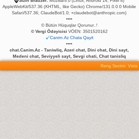
Sizin Brauzer:
Mozilla/5.0 (Linux; Android 14; Pixel 8)
AppleWebKit/537.36 (KHTML, like Gecko) Chrome/131.0.0.0 Mobile
Safari/537.36; ClaudeBot/1.0;
+claudebot@anthropic.com
)
••••
© Bütün Hüquqlar Qorunur..!
© Vergi Ödəyicisi
VÖEN: 3501520162
Canim.Az Chata Qayit
••••
chat.Canim.Az - Taniwliq, Azeri chat, Dini chat, Dini sayt,
Medeni chat, Seviyyeli sayt, Sevgi chati, Chat tanisliq
Reng Secimi: Vista