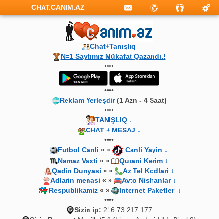
CHAT.CANIM.AZ
Chat+Tanışlıq
N=1 Saytımız Mükafat Qazandı.!
••••
••••
Reklam Yerleşdir
(1 Azn - 4 Saat)
••••
TANIŞLIQ ↓
CHAT + MESAJ ↓
••••
Futbol Canli
« »
Canli Yayin ↓
Namaz Vaxti
« »
Qurani Kerim ↓
Qadin Dunyasi
« »
Az Tel Kodlari ↓
Adlarin menasi
« »
Avto Nishanlar ↓
Respublikamiz
« »
Internet Paketleri ↓
••••
Sizin ip:
216.73.217.177