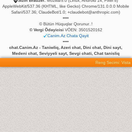
Sizin Brauzer:
Mozilla/5.0 (Linux; Android 14; Pixel 8)
AppleWebKit/537.36 (KHTML, like Gecko) Chrome/131.0.0.0 Mobile
Safari/537.36; ClaudeBot/1.0;
+claudebot@anthropic.com
)
••••
© Bütün Hüquqlar Qorunur..!
© Vergi Ödəyicisi
VÖEN: 3501520162
Canim.Az Chata Qayit
••••
chat.Canim.Az - Taniwliq, Azeri chat, Dini chat, Dini sayt,
Medeni chat, Seviyyeli sayt, Sevgi chati, Chat tanisliq
Reng Secimi: Vista