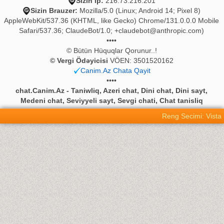
Sizin ip:
216.73.216.201
Sizin Brauzer:
Mozilla/5.0 (Linux; Android 14; Pixel 8)
AppleWebKit/537.36 (KHTML, like Gecko) Chrome/131.0.0.0 Mobile
Safari/537.36; ClaudeBot/1.0;
+claudebot@anthropic.com
)
••••
© Bütün Hüquqlar Qorunur..!
© Vergi Ödəyicisi
VÖEN: 3501520162
Canim.Az Chata Qayit
••••
chat.Canim.Az - Taniwliq, Azeri chat, Dini chat, Dini sayt,
Medeni chat, Seviyyeli sayt, Sevgi chati, Chat tanisliq
Reng Secimi: Vista