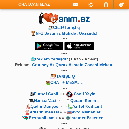
CHAT.CANIM.AZ
Chat+Tanışlıq
N=1 Saytımız Mükafat Qazandı.!
••••
••••
Reklam Yerleşdir
(1 Azn - 4 Saat)
Reklam:
Gorusey.Az Qazax Akstafa Zonasi Mekani
••••
TANIŞLIQ ↓
CHAT + MESAJ ↓
••••
Futbol Canli
« »
Canli Yayin ↓
Namaz Vaxti
« »
Qurani Kerim ↓
Qadin Dunyasi
« »
Az Tel Kodlari ↓
Adlarin menasi
« »
Avto Nishanlar ↓
Respublikamiz
« »
Internet Paketleri ↓
••••