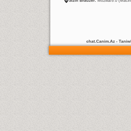
Sizin Brauzer:
Mozilla/5.0 (Maci
chat.Canim.Az - Taniwli