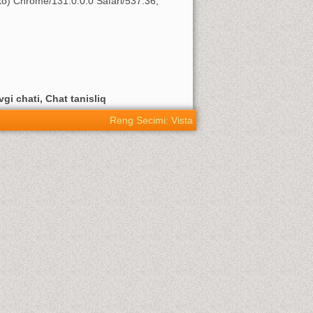
o) Chrome/131.0.0.0 Safari/537.36;
vgi chati, Chat tanisliq
Reng Secimi: Vista