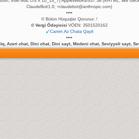
ntosh; Intel Mac OS X 10_15_7) AppleWebKit/537.36 (KHTML, like Geck
ClaudeBot/1.0;
+claudebot@anthropic.com
)
••••
© Bütün Hüquqlar Qorunur..!
© Vergi Ödəyicisi
VÖEN: 3501520162
Canim.Az Chata Qayit
••••
q, Azeri chat, Dini chat, Dini sayt, Medeni chat, Seviyyeli sayt, Se