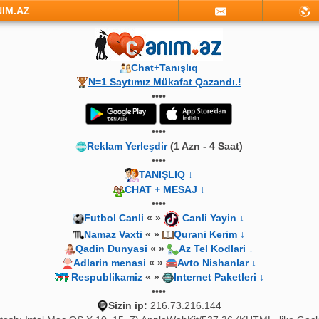
NIM.AZ
Chat+Tanışlıq
N=1 Saytımız Mükafat Qazandı.!
••••
••••
Reklam Yerleşdir
(1 Azn - 4 Saat)
••••
TANIŞLIQ ↓
CHAT + MESAJ ↓
••••
Futbol Canli
« »
Canli Yayin ↓
Namaz Vaxti
« »
Qurani Kerim ↓
Qadin Dunyasi
« »
Az Tel Kodlari ↓
Adlarin menasi
« »
Avto Nishanlar ↓
Respublikamiz
« »
Internet Paketleri ↓
••••
Sizin ip:
216.73.216.144