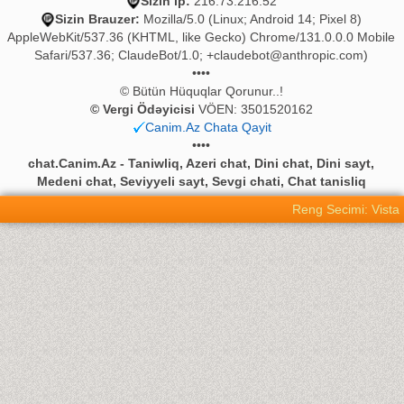
Sizin ip:
216.73.216.52
Sizin Brauzer:
Mozilla/5.0 (Linux; Android 14; Pixel 8)
AppleWebKit/537.36 (KHTML, like Gecko) Chrome/131.0.0.0 Mobile
Safari/537.36; ClaudeBot/1.0;
+claudebot@anthropic.com
)
••••
© Bütün Hüquqlar Qorunur..!
© Vergi Ödəyicisi
VÖEN: 3501520162
Canim.Az Chata Qayit
••••
chat.Canim.Az - Taniwliq, Azeri chat, Dini chat, Dini sayt,
Medeni chat, Seviyyeli sayt, Sevgi chati, Chat tanisliq
Reng Secimi: Vista