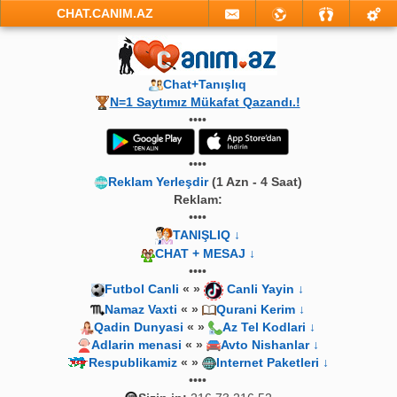
CHAT.CANIM.AZ
Chat+Tanışlıq
N=1 Saytımız Mükafat Qazandı.!
••••
••••
Reklam Yerleşdir
(1 Azn - 4 Saat)
Reklam:
••••
TANIŞLIQ ↓
CHAT + MESAJ ↓
••••
Futbol Canli
« »
Canli Yayin ↓
Namaz Vaxti
« »
Qurani Kerim ↓
Qadin Dunyasi
« »
Az Tel Kodlari ↓
Adlarin menasi
« »
Avto Nishanlar ↓
Respublikamiz
« »
Internet Paketleri ↓
••••