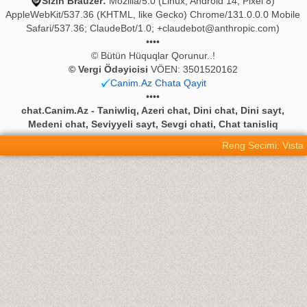
Sizin Brauzer:
Mozilla/5.0 (Linux; Android 14; Pixel 8)
AppleWebKit/537.36 (KHTML, like Gecko) Chrome/131.0.0.0 Mobile
Safari/537.36; ClaudeBot/1.0;
+claudebot@anthropic.com
)
••••
© Bütün Hüquqlar Qorunur..!
© Vergi Ödəyicisi
VÖEN: 3501520162
Canim.Az Chata Qayit
••••
chat.Canim.Az - Taniwliq, Azeri chat, Dini chat, Dini sayt,
Medeni chat, Seviyyeli sayt, Sevgi chati, Chat tanisliq
Reng Secimi: Vista