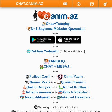
CHAT.CANIM.AZ
Chat+Tanışlıq
N=1 Saytımız Mükafat Qazandı.!
••••
••••
Reklam Yerleşdir
(1 Azn - 4 Saat)
••••
TANIŞLIQ ↓
CHAT + MESAJ ↓
••••
Futbol Canli
« »
Canli Yayin ↓
Namaz Vaxti
« »
Qurani Kerim ↓
Qadin Dunyasi
« »
Az Tel Kodlari ↓
Adlarin menasi
« »
Avto Nishanlar ↓
Respublikamiz
« »
Internet Paketleri ↓
••••
Sizin ip:
216.73.216.175