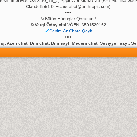
ntosh; Intel Mac OS X 10_15_7) AppleWebKit/537.36 (KHTML, like Geck
ClaudeBot/1.0;
+claudebot@anthropic.com
)
••••
© Bütün Hüquqlar Qorunur..!
© Vergi Ödəyicisi
VÖEN: 3501520162
Canim.Az Chata Qayit
••••
q, Azeri chat, Dini chat, Dini sayt, Medeni chat, Seviyyeli sayt, Se