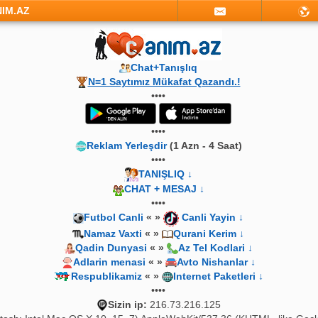
NIM.AZ
Chat+Tanışlıq
N=1 Saytımız Mükafat Qazandı.!
••••
••••
Reklam Yerleşdir
(1 Azn - 4 Saat)
••••
TANIŞLIQ ↓
CHAT + MESAJ ↓
••••
Futbol Canli
« »
Canli Yayin ↓
Namaz Vaxti
« »
Qurani Kerim ↓
Qadin Dunyasi
« »
Az Tel Kodlari ↓
Adlarin menasi
« »
Avto Nishanlar ↓
Respublikamiz
« »
Internet Paketleri ↓
••••
Sizin ip:
216.73.216.125