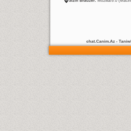
Sizin Brauzer:
Mozilla/5.0 (Maci
chat.Canim.Az - Taniwli