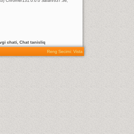
o) Chrome/131.0.0.0 Safari/537.36;
vgi chati, Chat tanisliq
Reng Secimi: Vista