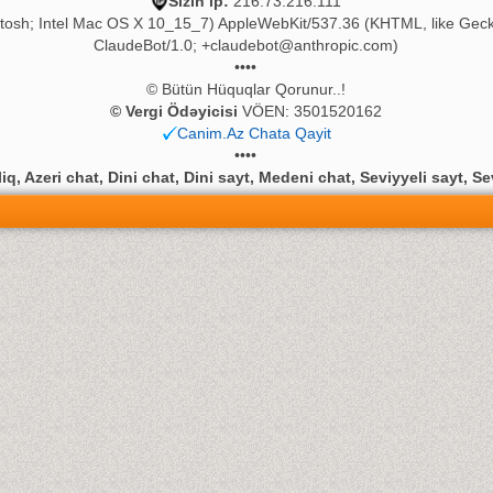
Sizin ip:
216.73.216.111
ntosh; Intel Mac OS X 10_15_7) AppleWebKit/537.36 (KHTML, like Geck
ClaudeBot/1.0;
+claudebot@anthropic.com
)
••••
© Bütün Hüquqlar Qorunur..!
© Vergi Ödəyicisi
VÖEN: 3501520162
Canim.Az Chata Qayit
••••
q, Azeri chat, Dini chat, Dini sayt, Medeni chat, Seviyyeli sayt, Se