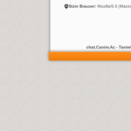
Sizin Brauzer:
Mozilla/5.0 (Maci
chat.Canim.Az - Taniwli