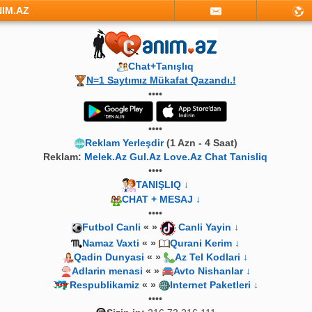
NIM.AZ
Chat+Tanışlıq
N=1 Saytımız Mükafat Qazandı.!
••••
••••
Reklam Yerleşdir
(1 Azn - 4 Saat)
Reklam:
Melek.Az Gul.Az Love.Az Chat Tanisliq
••••
TANIŞLIQ ↓
CHAT + MESAJ ↓
••••
Futbol Canli
« »
Canli Yayin ↓
Namaz Vaxti
« »
Qurani Kerim ↓
Qadin Dunyasi
« »
Az Tel Kodlari ↓
Adlarin menasi
« »
Avto Nishanlar ↓
Respublikamiz
« »
Internet Paketleri ↓
••••