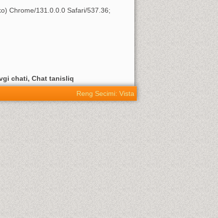
o) Chrome/131.0.0.0 Safari/537.36;
vgi chati, Chat tanisliq
Reng Secimi: Vista