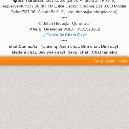
Sizin Brauzer:
Mozilla/5.0 (Linux; Android 14; Pixel 8)
AppleWebKit/537.36 (KHTML, like Gecko) Chrome/131.0.0.0 Mobile
Safari/537.36; ClaudeBot/1.0;
+claudebot@anthropic.com
)
••••
© Bütün Hüquqlar Qorunur..!
© Vergi Ödəyicisi
VÖEN: 3501520162
Canim.Az Chata Qayit
••••
chat.Canim.Az - Taniwliq, Azeri chat, Dini chat, Dini sayt,
Medeni chat, Seviyyeli sayt, Sevgi chati, Chat tanisliq
Reng Secimi: Vista