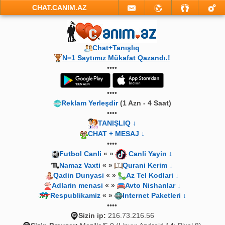
CHAT.CANIM.AZ
Chat+Tanışlıq
N=1 Saytımız Mükafat Qazandı.!
••••
••••
Reklam Yerleşdir
(1 Azn - 4 Saat)
••••
TANIŞLIQ ↓
CHAT + MESAJ ↓
••••
Futbol Canli
« »
Canli Yayin ↓
Namaz Vaxti
« »
Qurani Kerim ↓
Qadin Dunyasi
« »
Az Tel Kodlari ↓
Adlarin menasi
« »
Avto Nishanlar ↓
Respublikamiz
« »
Internet Paketleri ↓
••••
Sizin ip:
216.73.216.56