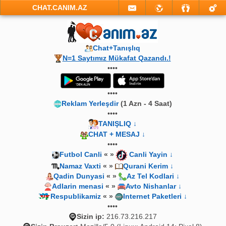
CHAT.CANIM.AZ
Chat+Tanışlıq
N=1 Saytımız Mükafat Qazandı.!
••••
••••
Reklam Yerleşdir
(1 Azn - 4 Saat)
••••
TANIŞLIQ ↓
CHAT + MESAJ ↓
••••
Futbol Canli
« »
Canli Yayin ↓
Namaz Vaxti
« »
Qurani Kerim ↓
Qadin Dunyasi
« »
Az Tel Kodlari ↓
Adlarin menasi
« »
Avto Nishanlar ↓
Respublikamiz
« »
Internet Paketleri ↓
••••
Sizin ip:
216.73.216.217