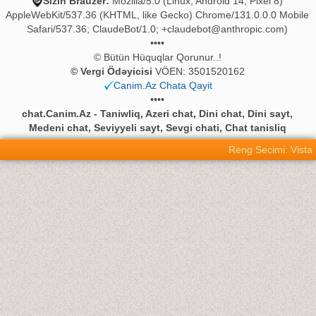
Sizin Brauzer:
Mozilla/5.0 (Linux; Android 14; Pixel 8)
AppleWebKit/537.36 (KHTML, like Gecko) Chrome/131.0.0.0 Mobile
Safari/537.36; ClaudeBot/1.0;
+claudebot@anthropic.com
)
••••
© Bütün Hüquqlar Qorunur..!
© Vergi Ödəyicisi
VÖEN: 3501520162
Canim.Az Chata Qayit
••••
chat.Canim.Az - Taniwliq, Azeri chat, Dini chat, Dini sayt,
Medeni chat, Seviyyeli sayt, Sevgi chati, Chat tanisliq
Reng Secimi: Vista