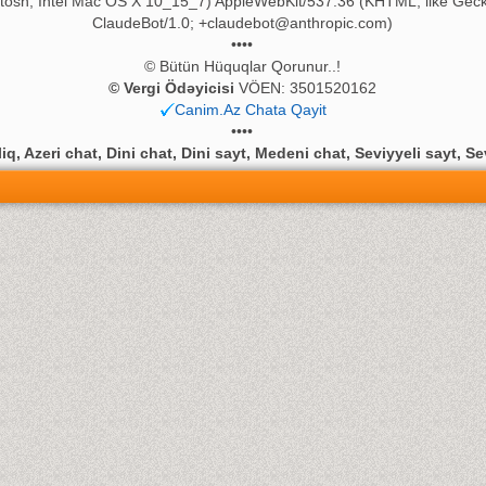
ntosh; Intel Mac OS X 10_15_7) AppleWebKit/537.36 (KHTML, like Geck
ClaudeBot/1.0;
+claudebot@anthropic.com
)
••••
© Bütün Hüquqlar Qorunur..!
© Vergi Ödəyicisi
VÖEN: 3501520162
Canim.Az Chata Qayit
••••
q, Azeri chat, Dini chat, Dini sayt, Medeni chat, Seviyyeli sayt, Se