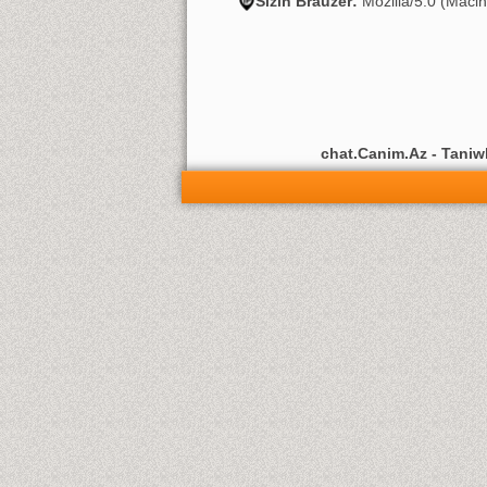
Sizin Brauzer:
Mozilla/5.0 (Maci
chat.Canim.Az - Taniwli