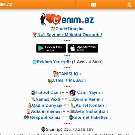
NIM.AZ
Chat+Tanışlıq
N=1 Saytımız Mükafat Qazandı.!
••••
••••
Reklam Yerleşdir
(1 Azn - 4 Saat)
••••
TANIŞLIQ ↓
CHAT + MESAJ ↓
••••
Futbol Canli
« »
Canli Yayin ↓
Namaz Vaxti
« »
Qurani Kerim ↓
Qadin Dunyasi
« »
Az Tel Kodlari ↓
Adlarin menasi
« »
Avto Nishanlar ↓
Respublikamiz
« »
Internet Paketleri ↓
••••
Sizin ip:
216.73.216.189