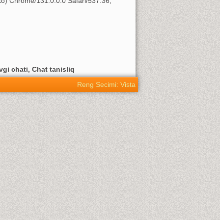
o) Chrome/131.0.0.0 Safari/537.36;
vgi chati, Chat tanisliq
Reng Secimi: Vista