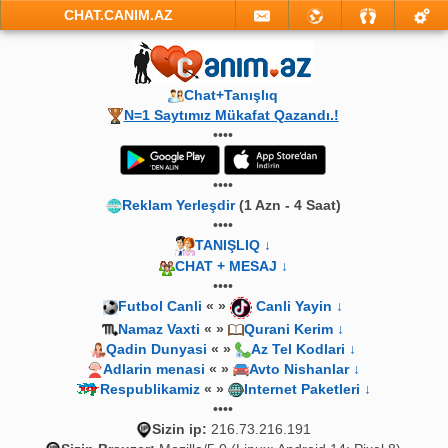
CHAT.CANIM.AZ
Chat+Tanışlıq
N=1 Saytımız Mükafat Qazandı.!
••••
••••
Reklam Yerleşdir
(1 Azn - 4 Saat)
••••
TANIŞLIQ ↓
CHAT + MESAJ ↓
••••
Futbol Canli
« »
Canli Yayin ↓
Namaz Vaxti
« »
Qurani Kerim ↓
Qadin Dunyasi
« »
Az Tel Kodlari ↓
Adlarin menasi
« »
Avto Nishanlar ↓
Respublikamiz
« »
Internet Paketleri ↓
••••
Sizin ip:
216.73.216.191