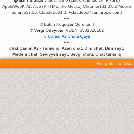
Sizin Brauzer:
Mozilla/5.0 (Linux; Android 14; Pixel 8)
AppleWebKit/537.36 (KHTML, like Gecko) Chrome/131.0.0.0 Mobile
Safari/537.36; ClaudeBot/1.0;
+claudebot@anthropic.com
)
••••
© Bütün Hüquqlar Qorunur..!
© Vergi Ödəyicisi
VÖEN: 3501520162
Canim.Az Chata Qayit
••••
chat.Canim.Az - Taniwliq, Azeri chat, Dini chat, Dini sayt,
Medeni chat, Seviyyeli sayt, Sevgi chati, Chat tanisliq
Reng Secimi: Vista