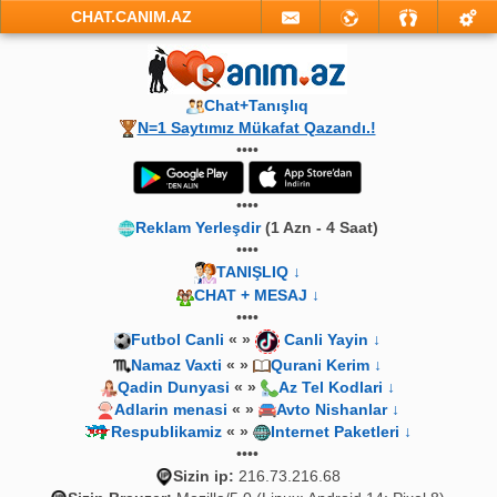
CHAT.CANIM.AZ
Chat+Tanışlıq
N=1 Saytımız Mükafat Qazandı.!
••••
••••
Reklam Yerleşdir
(1 Azn - 4 Saat)
••••
TANIŞLIQ ↓
CHAT + MESAJ ↓
••••
Futbol Canli
« »
Canli Yayin ↓
Namaz Vaxti
« »
Qurani Kerim ↓
Qadin Dunyasi
« »
Az Tel Kodlari ↓
Adlarin menasi
« »
Avto Nishanlar ↓
Respublikamiz
« »
Internet Paketleri ↓
••••
Sizin ip:
216.73.216.68