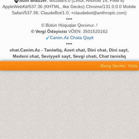
Sizin Brauzer:
Mozilla/5.0 (Linux; Android 14; Pixel 8)
AppleWebKit/537.36 (KHTML, like Gecko) Chrome/131.0.0.0 Mobile
Safari/537.36; ClaudeBot/1.0;
+claudebot@anthropic.com
)
••••
© Bütün Hüquqlar Qorunur..!
© Vergi Ödəyicisi
VÖEN: 3501520162
Canim.Az Chata Qayit
••••
chat.Canim.Az - Taniwliq, Azeri chat, Dini chat, Dini sayt,
Medeni chat, Seviyyeli sayt, Sevgi chati, Chat tanisliq
Reng Secimi: Vista