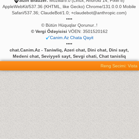
Sizin Brauzer:
Mozilla/5.0 (Linux; Android 14; Pixel 8)
AppleWebKit/537.36 (KHTML, like Gecko) Chrome/131.0.0.0 Mobile
Safari/537.36; ClaudeBot/1.0;
+claudebot@anthropic.com
)
••••
© Bütün Hüquqlar Qorunur..!
© Vergi Ödəyicisi
VÖEN: 3501520162
Canim.Az Chata Qayit
••••
chat.Canim.Az - Taniwliq, Azeri chat, Dini chat, Dini sayt,
Medeni chat, Seviyyeli sayt, Sevgi chati, Chat tanisliq
Reng Secimi: Vista