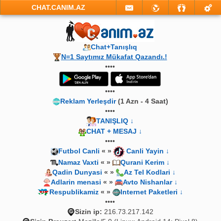
CHAT.CANIM.AZ
Chat+Tanışlıq
N=1 Saytımız Mükafat Qazandı.!
••••
••••
Reklam Yerleşdir
(1 Azn - 4 Saat)
••••
TANIŞLIQ ↓
CHAT + MESAJ ↓
••••
Futbol Canli
« »
Canli Yayin ↓
Namaz Vaxti
« »
Qurani Kerim ↓
Qadin Dunyasi
« »
Az Tel Kodlari ↓
Adlarin menasi
« »
Avto Nishanlar ↓
Respublikamiz
« »
Internet Paketleri ↓
••••
Sizin ip:
216.73.217.142