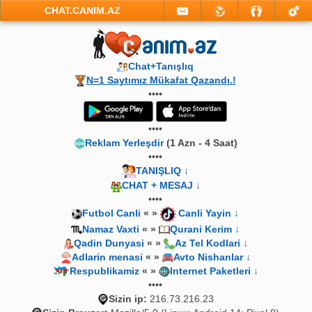
CHAT.CANIM.AZ
Chat+Tanışlıq
N=1 Saytımız Mükafat Qazandı.!
••••
••••
Reklam Yerleşdir
(1 Azn - 4 Saat)
••••
TANIŞLIQ ↓
CHAT + MESAJ ↓
••••
Futbol Canli
« »
Canli Yayin ↓
Namaz Vaxti
« »
Qurani Kerim ↓
Qadin Dunyasi
« »
Az Tel Kodlari ↓
Adlarin menasi
« »
Avto Nishanlar ↓
Respublikamiz
« »
Internet Paketleri ↓
••••
Sizin ip:
216.73.216.23