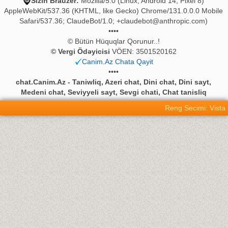
Sizin Brauzer:
Mozilla/5.0 (Linux; Android 14; Pixel 8)
AppleWebKit/537.36 (KHTML, like Gecko) Chrome/131.0.0.0 Mobile
Safari/537.36; ClaudeBot/1.0;
+claudebot@anthropic.com
)
••••
© Bütün Hüquqlar Qorunur..!
© Vergi Ödəyicisi
VÖEN: 3501520162
Canim.Az Chata Qayit
••••
chat.Canim.Az - Taniwliq, Azeri chat, Dini chat, Dini sayt,
Medeni chat, Seviyyeli sayt, Sevgi chati, Chat tanisliq
Reng Secimi: Vista