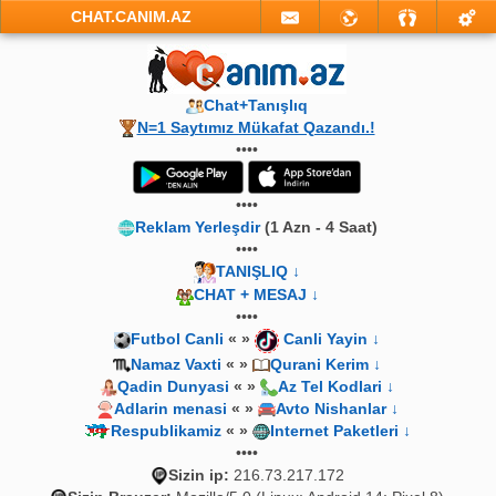
CHAT.CANIM.AZ
Chat+Tanışlıq
N=1 Saytımız Mükafat Qazandı.!
••••
••••
Reklam Yerleşdir
(1 Azn - 4 Saat)
••••
TANIŞLIQ ↓
CHAT + MESAJ ↓
••••
Futbol Canli
« »
Canli Yayin ↓
Namaz Vaxti
« »
Qurani Kerim ↓
Qadin Dunyasi
« »
Az Tel Kodlari ↓
Adlarin menasi
« »
Avto Nishanlar ↓
Respublikamiz
« »
Internet Paketleri ↓
••••
Sizin ip:
216.73.217.172