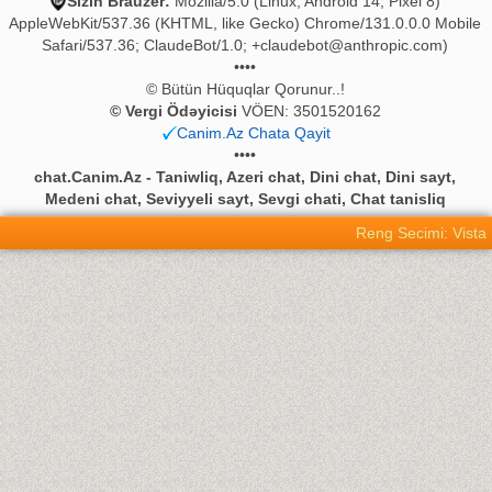
Sizin Brauzer:
Mozilla/5.0 (Linux; Android 14; Pixel 8)
AppleWebKit/537.36 (KHTML, like Gecko) Chrome/131.0.0.0 Mobile
Safari/537.36; ClaudeBot/1.0;
+claudebot@anthropic.com
)
••••
© Bütün Hüquqlar Qorunur..!
© Vergi Ödəyicisi
VÖEN: 3501520162
Canim.Az Chata Qayit
••••
chat.Canim.Az - Taniwliq, Azeri chat, Dini chat, Dini sayt,
Medeni chat, Seviyyeli sayt, Sevgi chati, Chat tanisliq
Reng Secimi: Vista