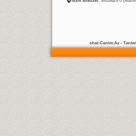
Sizin Brauzer:
Mozilla/5.0 (Maci
chat.Canim.Az - Taniwli