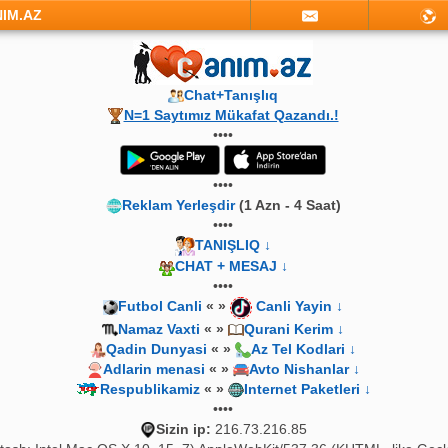
NIM.AZ
Chat+Tanışlıq
N=1 Saytımız Mükafat Qazandı.!
••••
••••
Reklam Yerleşdir
(1 Azn - 4 Saat)
••••
TANIŞLIQ ↓
CHAT + MESAJ ↓
••••
Futbol Canli
« »
Canli Yayin ↓
Namaz Vaxti
« »
Qurani Kerim ↓
Qadin Dunyasi
« »
Az Tel Kodlari ↓
Adlarin menasi
« »
Avto Nishanlar ↓
Respublikamiz
« »
Internet Paketleri ↓
••••
Sizin ip:
216.73.216.85