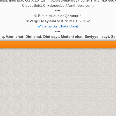
ntosh; Intel Mac OS X 10_15_7) AppleWebKit/537.36 (KHTML, like Geck
ClaudeBot/1.0;
+claudebot@anthropic.com
)
••••
© Bütün Hüquqlar Qorunur..!
© Vergi Ödəyicisi
VÖEN: 3501520162
Canim.Az Chata Qayit
••••
q, Azeri chat, Dini chat, Dini sayt, Medeni chat, Seviyyeli sayt, Se