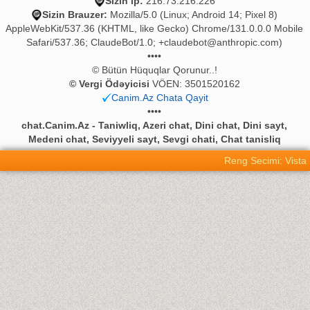
Sizin ip:
216.73.216.226
Sizin Brauzer:
Mozilla/5.0 (Linux; Android 14; Pixel 8)
AppleWebKit/537.36 (KHTML, like Gecko) Chrome/131.0.0.0 Mobile
Safari/537.36; ClaudeBot/1.0;
+claudebot@anthropic.com
)
••••
© Bütün Hüquqlar Qorunur..!
© Vergi Ödəyicisi
VÖEN: 3501520162
Canim.Az Chata Qayit
••••
chat.Canim.Az - Taniwliq, Azeri chat, Dini chat, Dini sayt,
Medeni chat, Seviyyeli sayt, Sevgi chati, Chat tanisliq
Reng Secimi: Vista