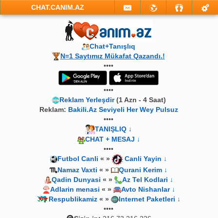
CHAT.CANIM.AZ
Chat+Tanışlıq
N=1 Saytımız Mükafat Qazandı.!
••••
••••
Reklam Yerleşdir
(1 Azn - 4 Saat)
Reklam:
Bakili.Az Seviyeli Her Wey Pulsuz
••••
TANIŞLIQ ↓
CHAT + MESAJ ↓
••••
Futbol Canli
« »
Canli Yayin ↓
Namaz Vaxti
« »
Qurani Kerim ↓
Qadin Dunyasi
« »
Az Tel Kodlari ↓
Adlarin menasi
« »
Avto Nishanlar ↓
Respublikamiz
« »
Internet Paketleri ↓
••••