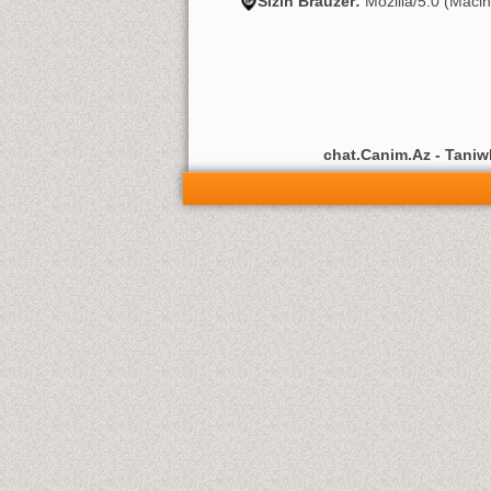
Sizin Brauzer:
Mozilla/5.0 (Maci
chat.Canim.Az - Taniwli