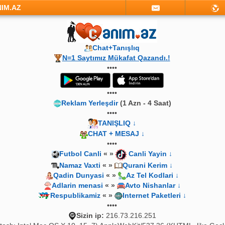
NIM.AZ
Chat+Tanışlıq
N=1 Saytımız Mükafat Qazandı.!
••••
••••
Reklam Yerleşdir
(1 Azn - 4 Saat)
••••
TANIŞLIQ ↓
CHAT + MESAJ ↓
••••
Futbol Canli
« »
Canli Yayin ↓
Namaz Vaxti
« »
Qurani Kerim ↓
Qadin Dunyasi
« »
Az Tel Kodlari ↓
Adlarin menasi
« »
Avto Nishanlar ↓
Respublikamiz
« »
Internet Paketleri ↓
••••
Sizin ip:
216.73.216.251