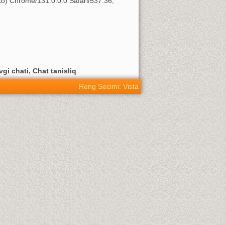
o) Chrome/131.0.0.0 Safari/537.36;
vgi chati, Chat tanisliq
Reng Secimi: Vista