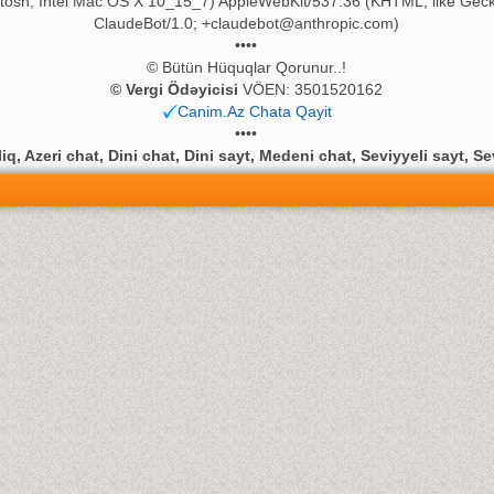
ntosh; Intel Mac OS X 10_15_7) AppleWebKit/537.36 (KHTML, like Geck
ClaudeBot/1.0;
+claudebot@anthropic.com
)
••••
© Bütün Hüquqlar Qorunur..!
© Vergi Ödəyicisi
VÖEN: 3501520162
Canim.Az Chata Qayit
••••
q, Azeri chat, Dini chat, Dini sayt, Medeni chat, Seviyyeli sayt, Se