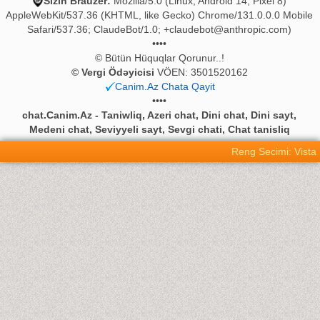
Sizin Brauzer:
Mozilla/5.0 (Linux; Android 14; Pixel 8)
AppleWebKit/537.36 (KHTML, like Gecko) Chrome/131.0.0.0 Mobile
Safari/537.36; ClaudeBot/1.0;
+claudebot@anthropic.com
)
••••
© Bütün Hüquqlar Qorunur..!
© Vergi Ödəyicisi
VÖEN: 3501520162
Canim.Az Chata Qayit
••••
chat.Canim.Az - Taniwliq, Azeri chat, Dini chat, Dini sayt,
Medeni chat, Seviyyeli sayt, Sevgi chati, Chat tanisliq
Reng Secimi: Vista