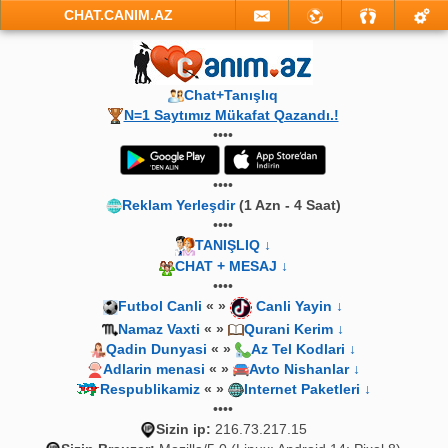
CHAT.CANIM.AZ
Chat+Tanışlıq
N=1 Saytımız Mükafat Qazandı.!
••••
••••
Reklam Yerleşdir
(1 Azn - 4 Saat)
••••
TANIŞLIQ ↓
CHAT + MESAJ ↓
••••
Futbol Canli
« »
Canli Yayin ↓
Namaz Vaxti
« »
Qurani Kerim ↓
Qadin Dunyasi
« »
Az Tel Kodlari ↓
Adlarin menasi
« »
Avto Nishanlar ↓
Respublikamiz
« »
Internet Paketleri ↓
••••
Sizin ip:
216.73.217.15