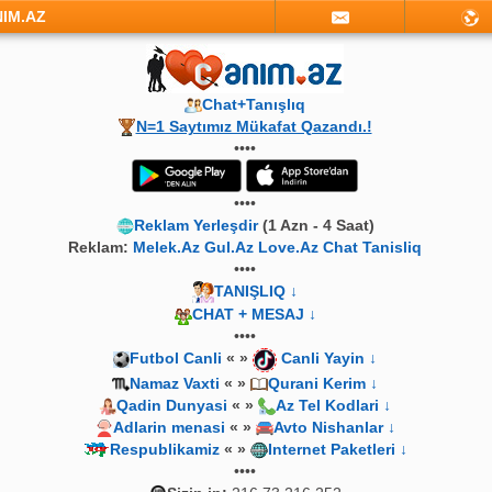
NIM.AZ
Chat+Tanışlıq
N=1 Saytımız Mükafat Qazandı.!
••••
••••
Reklam Yerleşdir
(1 Azn - 4 Saat)
Reklam:
Melek.Az Gul.Az Love.Az Chat Tanisliq
••••
TANIŞLIQ ↓
CHAT + MESAJ ↓
••••
Futbol Canli
« »
Canli Yayin ↓
Namaz Vaxti
« »
Qurani Kerim ↓
Qadin Dunyasi
« »
Az Tel Kodlari ↓
Adlarin menasi
« »
Avto Nishanlar ↓
Respublikamiz
« »
Internet Paketleri ↓
••••