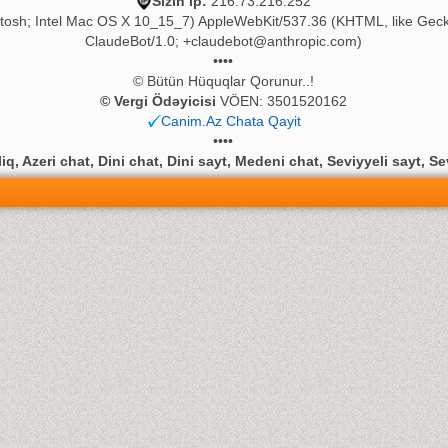
Sizin ip:
216.73.216.252
ntosh; Intel Mac OS X 10_15_7) AppleWebKit/537.36 (KHTML, like Geck
ClaudeBot/1.0;
+claudebot@anthropic.com
)
••••
© Bütün Hüquqlar Qorunur..!
© Vergi Ödəyicisi
VÖEN: 3501520162
Canim.Az Chata Qayit
••••
q, Azeri chat, Dini chat, Dini sayt, Medeni chat, Seviyyeli sayt, Se