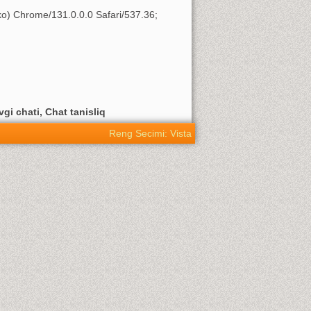
o) Chrome/131.0.0.0 Safari/537.36;
vgi chati, Chat tanisliq
Reng Secimi: Vista