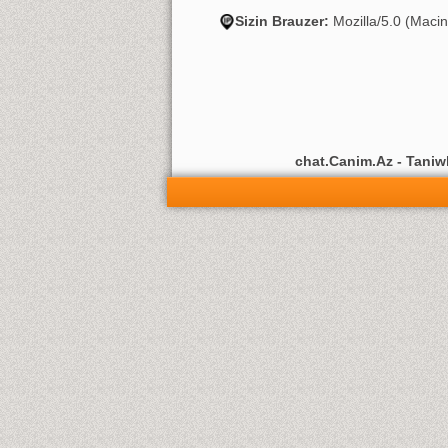
Sizin Brauzer:
Mozilla/5.0 (Maci
chat.Canim.Az - Taniwli