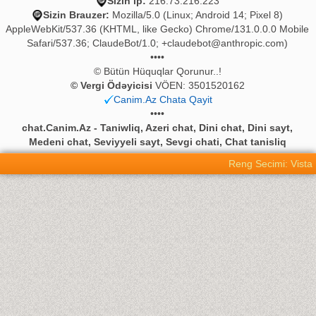
Sizin ip:
216.73.216.223
Sizin Brauzer:
Mozilla/5.0 (Linux; Android 14; Pixel 8)
AppleWebKit/537.36 (KHTML, like Gecko) Chrome/131.0.0.0 Mobile
Safari/537.36; ClaudeBot/1.0;
+claudebot@anthropic.com
)
••••
© Bütün Hüquqlar Qorunur..!
© Vergi Ödəyicisi
VÖEN: 3501520162
Canim.Az Chata Qayit
••••
chat.Canim.Az - Taniwliq, Azeri chat, Dini chat, Dini sayt,
Medeni chat, Seviyyeli sayt, Sevgi chati, Chat tanisliq
Reng Secimi: Vista