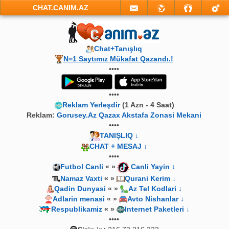
CHAT.CANIM.AZ
Chat+Tanışlıq
N=1 Saytımız Mükafat Qazandı.!
••••
••••
Reklam Yerleşdir
(1 Azn - 4 Saat)
Reklam:
Gorusey.Az Qazax Akstafa Zonasi Mekani
••••
TANIŞLIQ ↓
CHAT + MESAJ ↓
••••
Futbol Canli
« »
Canli Yayin ↓
Namaz Vaxti
« »
Qurani Kerim ↓
Qadin Dunyasi
« »
Az Tel Kodlari ↓
Adlarin menasi
« »
Avto Nishanlar ↓
Respublikamiz
« »
Internet Paketleri ↓
••••