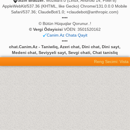
Sizin Brauzer:
Mozilla/5.0 (Linux; Android 14; Pixel 8)
AppleWebKit/537.36 (KHTML, like Gecko) Chrome/131.0.0.0 Mobile
Safari/537.36; ClaudeBot/1.0;
+claudebot@anthropic.com
)
••••
© Bütün Hüquqlar Qorunur..!
© Vergi Ödəyicisi
VÖEN: 3501520162
Canim.Az Chata Qayit
••••
chat.Canim.Az - Taniwliq, Azeri chat, Dini chat, Dini sayt,
Medeni chat, Seviyyeli sayt, Sevgi chati, Chat tanisliq
Reng Secimi: Vista