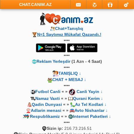
CHAT.CANIM.AZ
Chat+Tanışlıq
N=1 Saytımız Mükafat Qazandı.!
••••
••••
Reklam Yerleşdir
(1 Azn - 4 Saat)
••••
TANIŞLIQ ↓
CHAT + MESAJ ↓
••••
Futbol Canli
« »
Canli Yayin ↓
Namaz Vaxti
« »
Qurani Kerim ↓
Qadin Dunyasi
« »
Az Tel Kodlari ↓
Adlarin menasi
« »
Avto Nishanlar ↓
Respublikamiz
« »
Internet Paketleri ↓
••••
Sizin ip:
216.73.216.51