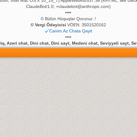
ntosh; Intel Mac OS X 10_15_7) AppleWebKit/537.36 (KHTML, like Geck
ClaudeBot/1.0;
+claudebot@anthropic.com
)
••••
© Bütün Hüquqlar Qorunur..!
© Vergi Ödəyicisi
VÖEN: 3501520162
Canim.Az Chata Qayit
••••
q, Azeri chat, Dini chat, Dini sayt, Medeni chat, Seviyyeli sayt, Se