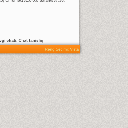
o) Chrome/131.0.0.0 Safari/537.36;
vgi chati, Chat tanisliq
Reng Secimi: Vista