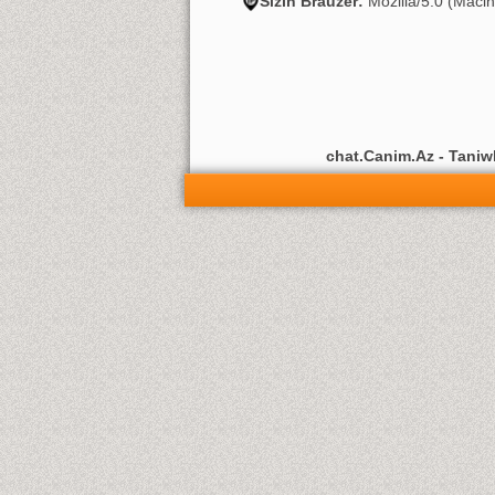
Sizin Brauzer:
Mozilla/5.0 (Maci
chat.Canim.Az - Taniwli