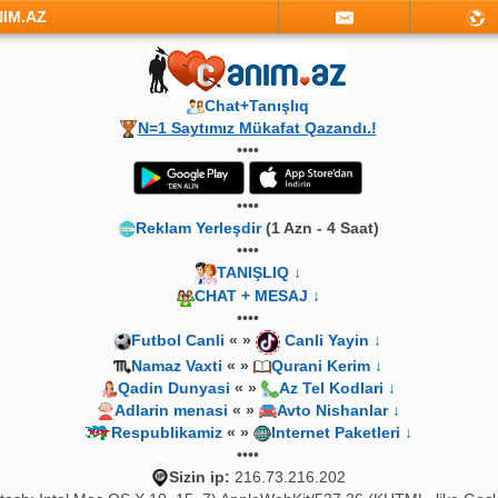
NIM.AZ
Chat+Tanışlıq
N=1 Saytımız Mükafat Qazandı.!
••••
••••
Reklam Yerleşdir
(1 Azn - 4 Saat)
••••
TANIŞLIQ ↓
CHAT + MESAJ ↓
••••
Futbol Canli
« »
Canli Yayin ↓
Namaz Vaxti
« »
Qurani Kerim ↓
Qadin Dunyasi
« »
Az Tel Kodlari ↓
Adlarin menasi
« »
Avto Nishanlar ↓
Respublikamiz
« »
Internet Paketleri ↓
••••
Sizin ip:
216.73.216.202