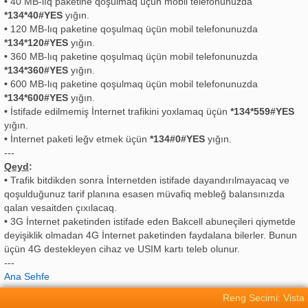
•
40 MB-lıq paketine qoşulmaq üçün mobil telefonunuzda
*134*40#YES
yığın.
•
120 MB-lıq paketine qoşulmaq üçün mobil telefonunuzda
*134*120#YES
yığın.
•
360 MB-lıq paketine qoşulmaq üçün mobil telefonunuzda
*134*360#YES
yığın.
•
600 MB-lıq paketine qoşulmaq üçün mobil telefonunuzda
*134*600#YES
yığın.
•
İstifade edilmemiş İnternet trafikini yoxlamaq üçün
*134*559#YES
yığın.
•
İnternet paketi leğv etmek üçün
*134#0#YES
yığın.
---
Qeyd
:
•
Trafik bitdikden sonra İnternetden istifade dayandırılmayacaq ve
qoşulduğunuz tarif planına esasen müvafiq mebleğ balansınızda
qalan vesaitden çıxılacaq.
•
3G İnternet paketinden istifade eden Bakcell abuneçileri qiymetde
deyişiklik olmadan 4G İnternet paketinden faydalana bilerler. Bunun
üçün 4G destekleyen cihaz ve USIM kartı teleb olunur.
---
Ana Sehfe
Reng Secimi: Vista